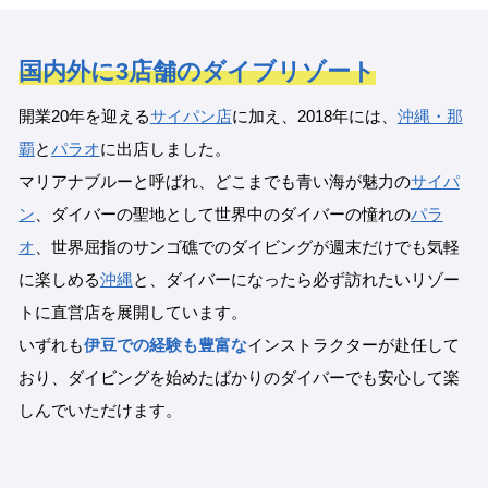
国内外に3店舗のダイブリゾート
開業20年を迎える
サイパン店
に加え、2018年には、
沖縄・那
覇
と
パラオ
に出店しました。
マリアナブルーと呼ばれ、どこまでも青い海が魅力の
サイパ
ン
、ダイバーの聖地として世界中のダイバーの憧れの
パラ
オ
、世界屈指のサンゴ礁でのダイビングが週末だけでも気軽
に楽しめる
沖縄
と、ダイバーになったら必ず訪れたいリゾー
トに直営店を展開しています。
いずれも
伊豆での経験も豊富な
インストラクターが赴任して
おり、ダイビングを始めたばかりのダイバーでも安心して楽
しんでいただけます。