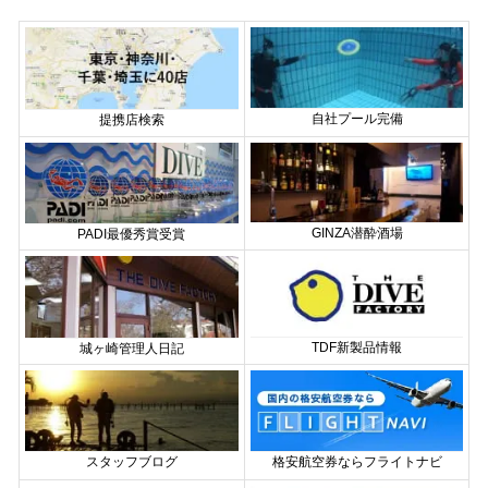
自社プール完備
提携店検索
GINZA潜酔酒場
PADI最優秀賞受賞
TDF新製品情報
城ヶ崎管理人日記
格安航空券ならフライトナビ
スタッフブログ