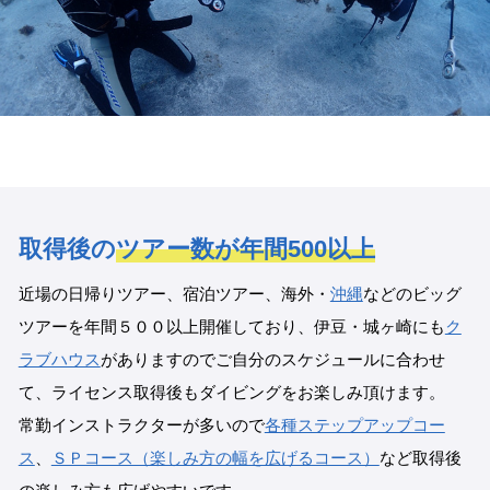
取得後の
ツアー数が年間500以上
近場の日帰りツアー、宿泊ツアー、海外・
沖縄
などのビッグ
ツアーを年間５００以上開催しており、伊豆・城ヶ崎にも
ク
ラブハウス
がありますのでご自分のスケジュールに合わせ
て、ライセンス取得後もダイビングをお楽しみ頂けます。
常勤インストラクターが多いので
各種ステップアップコー
ス
、
ＳＰコース（楽しみ方の幅を広げるコース）
など取得後