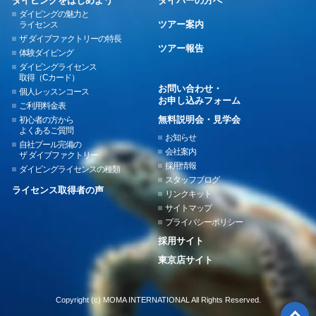
ダイビングをはじめよう
ダイバーの方へ
ダイビングの魅力と
ツアー案内
ライセンス
ザ ダイブファクトリーの特長
ツアー報告
体験ダイビング
ダイビングライセンス
取得（Cカード）
お問い合わせ・
個人レッスンコース
お申し込みフォーム
ご利用料金表
無料説明会・見学会
初心者の方から
よくあるご質問
お知らせ
自社プール完備の
会社案内
ザ ダイブファクトリー
採用情報
ダイビングライセンスの種類
スタッフブログ
ライセンス取得者の声
リンクキット
サイトマップ
プライバシーポリシー
採用サイト
東京店サイト
Copyright (c) MOMA INTERNATIONAL All Rights Reserved.