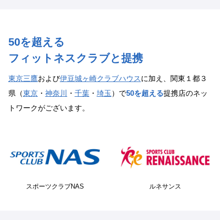
50を超える
フィットネスクラブと提携
東京三鷹
および
伊豆城ヶ崎クラブハウス
に加え、関東１都３
県（
東京
・
神奈川
・
千葉
・
埼玉
）で
50を超える
提携店のネッ
トワークがございます。
ルネサンス
ティップネス