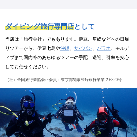
ダイビング旅行専門店
として
当店は「旅行会社」でもあります。伊豆、房総などへの日帰
りツアーから、伊豆七島や
沖縄
、
サイパン
、
パラオ
、モルデ
ィブまで国内外のあらゆるツアーの手配、送迎、引率を安心
してお任せください。
（社）全国旅行業協会正会員：東京都知事登録旅行業第 2-6320号